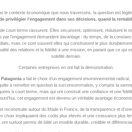
s le contexte économique que nous traversons, la question est légiti
 de privilégier l’engagement dans ses décisions, quand la rentabi
de court terme rassurent. Elles sécurisent, optimisent, réduisent le r
s par l’engagement demandent davantage : du temps, de la constance
diats, mais ce sont souvent elles qui construisent le plus durablemen
ualité des relations
et la fidélité à une mission,
en pariant que ce qui s
solidité demain.
Certaines entreprises en ont fait la démonstration.
Patagonia
 a fait le choix d’un engagement environnemental radical, 
quitte à remettre en question la surconsommation, y compris la sienne
uées à court terme, mais qui ont construit une confiance et une fidéli
ourd’hui, cet engagement est devenu un véritable avantage économi
est reconstruite autour du Made in France, de la transparence et d’une 
s choix impliquaient des coûts plus élevés et une croissance plus len
s ont surtout permis de bâtir un modèle durable, crédible et différencia