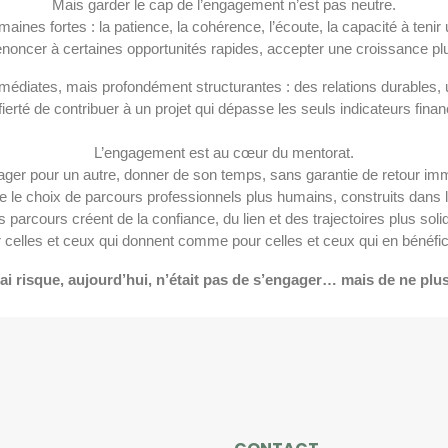
Mais garder le cap de l’engagement n’est pas neutre.
aines fortes : la patience, la cohérence, l’écoute, la capacité à tenir u
enoncer à certaines opportunités rapides, accepter une croissance plus
mmédiates, mais profondément structurantes : des relations durables, 
 fierté de contribuer à un projet qui dépasse les seuls indicateurs finan
L’engagement est au cœur du mentorat.
ager pour un autre, donner de son temps, sans garantie de retour imm
ire le choix de parcours professionnels plus humains, construits dans l
 parcours créent de la confiance, du lien et des trajectoires plus soli
 celles et ceux qui donnent comme pour celles et ceux qui en bénéfic
vrai risque, aujourd’hui, n’était pas de s’engager… mais de ne plus 