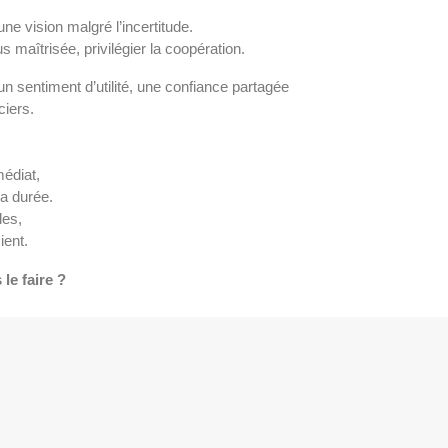
ne vision malgré l’incertitude.
 maîtrisée, privilégier la coopération.
un sentiment d’utilité, une confiance partagée
ciers.
édiat,
a durée. 
des,
ient.
le faire ?