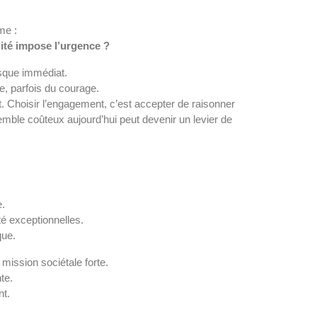
me :
lité impose l’urgence ?
isque immédiat.
, parfois du courage.
t.
Choisir l’engagement, c’est accepter de raisonner
emble coûteux aujourd’hui peut devenir un levier de
.
té exceptionnelles.
que.
mission sociétale forte. 
te.
nt.