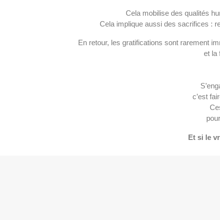
Cela mobilise des qualités hum
Cela implique aussi des sacrifices : r
En retour, les gratifications sont rarement i
et la
S’eng
c’est fa
Ces
pour
Et si le 