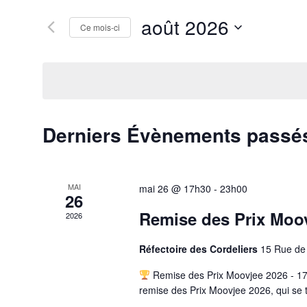
août 2026
Ce mois-ci
Sélectionnez
une
date.
Calendrier
Derniers Évènements passé
de
Évènements
MAI
mai 26 @ 17h30
-
23h00
26
Remise des Prix Moo
2026
Réfectoire des Cordeliers
15 Rue de 
Remise des Prix Moovjee 2026 - 17e 
remise des Prix Moovjee 2026, qui se t